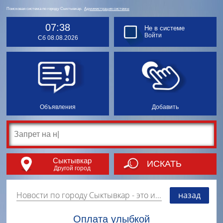
Поисковая система по городу Сыктывкар.
Администрация системы
07:38
Не в системе
Войти
Сб 08.08.2026
Объявления
Добавить
Сыктывкар
ИСКАТЬ
Другой город
Новости по городу Сыктывкар
- это информация о событиях, мероприятиях и торгово-коммерческой деятельности города. Страницу наполняют платные и бесплатные объявления, имеющие функцию "поднятия вверх списка".
назад
Оплата улыбкой