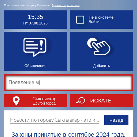
Поисковая система по городу Сыктывкар.
Администрация системы
15:35
Не в системе
Войти
Пт 07.08.2026
Объявления
Добавить
Сыктывкар
ИСКАТЬ
Другой город
Новости по городу Сыктывкар
- это информация о событиях, мероприятиях и торгово-коммерческой деятельности города. Страницу наполняют платные и бесплатные объявления, имеющие функцию "поднятия вверх списка".
назад
Законы принятые в сентябре 2024 года.