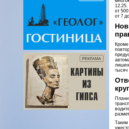
много
12.25.
от 500
от 7 д
Нов
пра
Кроме 
повтор
преду
автома
лишени
тысяч 
Отв
кру
Плани
транс
водит
размет
Таким
ужесто