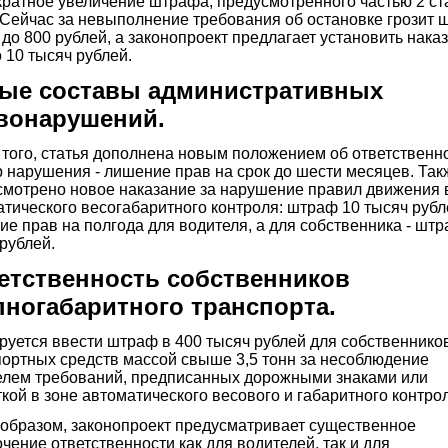
кратное увеличение штрафа, предусмотренного частью 2 ст
 Сейчас за невыполнение требования об остановке грозит
 до 800 рублей, а законопроект предлагает установить нака
о 10 тысяч рублей.
ые составы административных
вонарушений.
того, статья дополнена новым положением об ответственно
 нарушения - лишение прав на срок до шести месяцев. Так
смотрено новое наказание за нарушение правил движения 
тического весогабаритного контроля: штраф 10 тысяч рубл
е прав на полгода для водителя, а для собственника - шт
рублей.
етственность собственников
пногабаритного транспорта.
руется ввести штраф в 400 тысяч рублей для собственнико
портных средств массой свыше 3,5 тонн за несоблюдение
елем требований, предписанных дорожными знаками или
кой в зоне автоматического весового и габаритного контро
 образом, законопроект предусматривает существенное
чение ответственности как для водителей, так и для