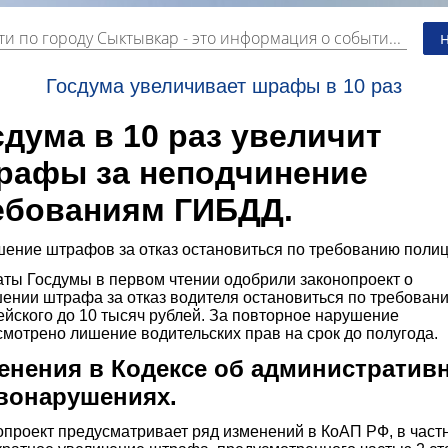
ти по городу Сыктывкар
- это информация о событиях, мероприятиях и торгово-коммерческой деятельности города. Страницу наполняют платные и бесплатные объявления, имеющие функцию "поднятия вверх списка".
Госдума увеличивает шрафы в 10 раз
сдума в 10 раз увеличит
рафы за неподчинение
ебованиям ГИБДД.
ение штрафов за отказ остановиться по требованию полиц
аты Госдумы в первом чтении одобрили законопроект о
ении штрафа за отказ водителя остановиться по требован
йского до 10 тысяч рублей. За повторное нарушение
мотрено лишение водительских прав на срок до полугода.
енения в Кодексе об административ
вонарушениях.
проект предусматривает ряд изменений в КоАП РФ, в частн