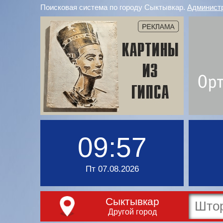
Поисковая система по городу Сыктывкар.
Админист
09:57
Пт 07.08.2026
Сыктывкар
Другой город