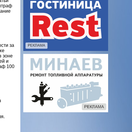
атьи
 штраф
зание
сти за
же
в зоне
ей и
раф 100
в
ля.