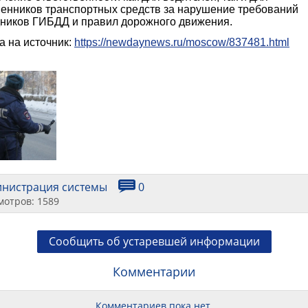
венников транспортных средств за нарушение требований
дников ГИБДД и правил дорожного движения.
а на источник:
https://newdaynews.ru/moscow/837481.html
инистрация системы
0
мотров: 1589
Сообщить об устаревшей информации
Комментарии
Комментариев пока нет.