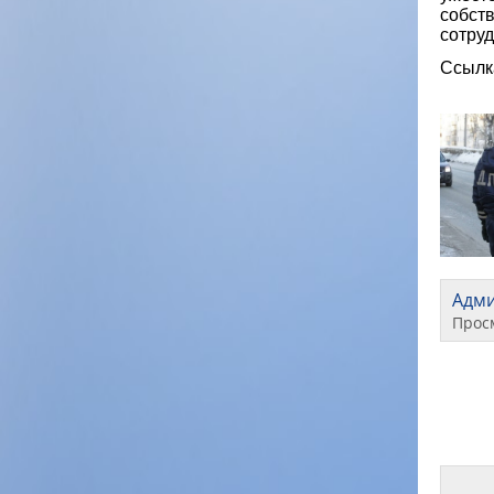
собст
сотру
Ссылк
Адм
Прос