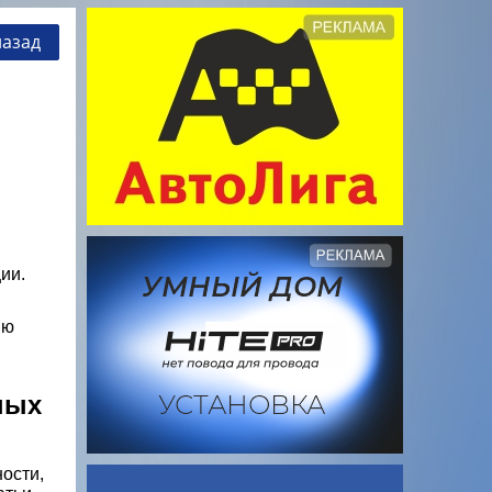
назад
ии.
ию
ных
ости,