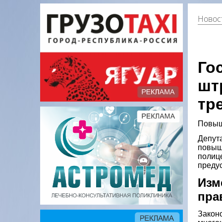
Новос
Го
шт
тр
Повыш
Депут
повыш
полице
предус
Изм
пра
Законо