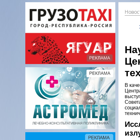
Новос
На
Це
те
В каче
Центр
высту
Совет
социа
технич
Исс
изл