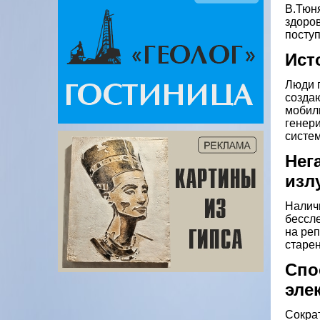
В.Тюня
здоров
поступ
Ист
Люди 
создаю
мобил
генер
систе
Нег
изл
Наличи
бессл
на ре
старен
Спо
эле
Сократ