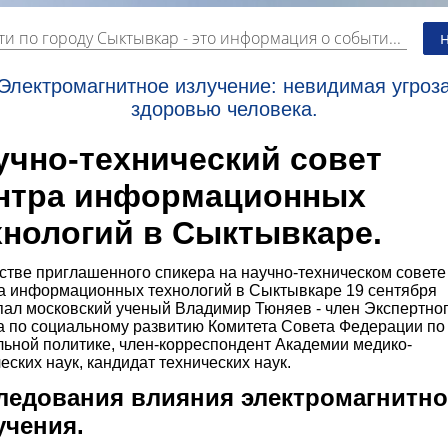
ти по городу Сыктывкар
- это информация о событиях, мероприятиях и торгово-коммерческой деятельности города. Страницу наполняют платные и бесплатные объявления, имеющие функцию "поднятия вверх списка".
Электромагнитное излучение: невидимая угроз
здоровью человека.
учно-технический совет
нтра информационных
хнологий в Сыктывкаре.
стве приглашенного спикера на научно-техническом совете
а информационных технологий в Сыктывкаре 19 сентября
пал московский ученый Владимир Тюняев - член Экспертно
а по социальному развитию Комитета Совета Федерации по
льной политике, член-корреспондент Академии медико-
еских наук, кандидат технических наук.
ледования влияния электромагнитно
учения.