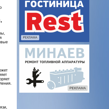
о
.
ры,
я
ивые
ожет
ияет
оряет
ления.
язи,