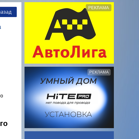
назад
а
го
го