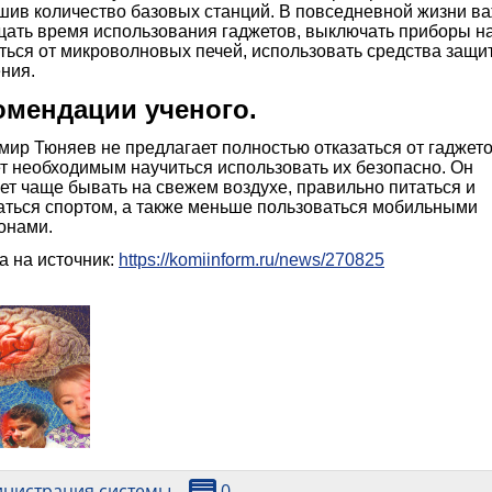
шив количество базовых станций. В повседневной жизни в
щать время использования гаджетов, выключать приборы на
ться от микроволновых печей, использовать средства защи
ния.
омендации ученого.
ир Тюняев не предлагает полностью отказаться от гаджето
т необходимым научиться использовать их безопасно. Он
ет чаще бывать на свежем воздухе, правильно питаться и
аться спортом, а также меньше пользоваться мобильными
онами.
а на источник:
https://komiinform.ru/news/270825
инистрация системы
0