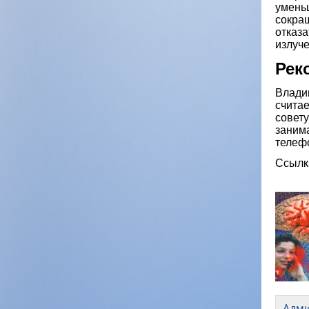
умень
сокра
отказа
излуче
Рек
Владим
считае
совету
заним
телеф
Ссылк
Адм