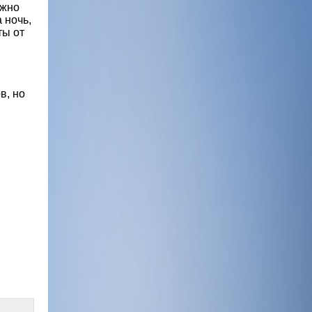
ажно
 ночь,
ты от
в, но