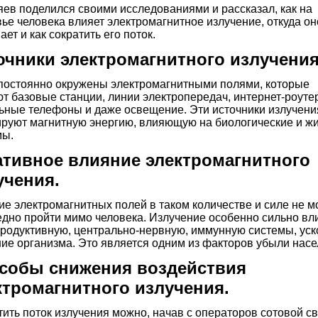
ев поделился своими исследованиями и рассказал, как на
ье человека влияет электромагнитное излучение, откуда он
ает и как сократить его поток.
очники электромагнитного излучения
постоянно окружены электромагнитными полями, которые
т базовые станции, линии электропередач, интернет-роуте
ьные телефоны и даже освещение. Эти источники излучени
ируют магнитную энергию, влияющую на биологические и ж
мы.
ативное влияние электромагнитного
учения.
е электромагнитных полей в таком количестве и силе не м
едно пройти мимо человека. Излучение особенно сильно вл
продуктивную, центрально-нервную, иммунную системы, уск
ие организма. Это является одним из факторов убыли насе
собы снижения воздействия
ктромагнитного излучения.
ить поток излучения можно, начав с операторов сотовой св