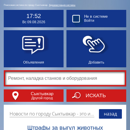
Поисковая система по городу Сыктывкар.
Администрация системы
17:52
Не в системе
Войти
Вс 09.08.2026
Объявления
Добавить
Сыктывкар
ИСКАТЬ
Другой город
Новости по городу Сыктывкар
- это информация о событиях, мероприятиях и торгово-коммерческой деятельности города. Страницу наполняют платные и бесплатные объявления, имеющие функцию "поднятия вверх списка".
назад
Штрафы за выгул животных