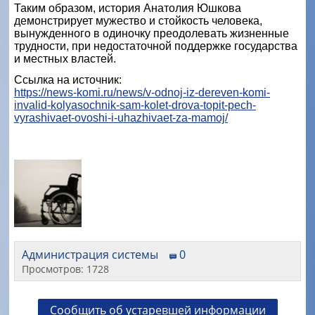
Таким образом, история Анатолия Юшкова
демонстрирует мужество и стойкость человека,
вынужденного в одиночку преодолевать жизненные
трудности, при недостаточной поддержке государства
и местных властей.
Ссылка на источник:
https://news-komi.ru/news/v-odnoj-iz-dereven-komi-
invalid-kolyasochnik-sam-kolet-drova-topit-pech-
vyrashivaet-ovoshi-i-uhazhivaet-za-mamoj/
Администрация системы
0
Просмотров: 1728
Сообщить об устаревшей информации