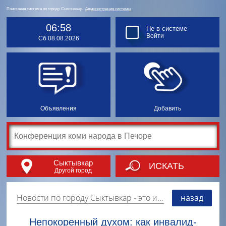
Поисковая система по городу Сыктывкар.
Администрация системы
06:58
Не в системе
Войти
Сб 08.08.2026
Объявления
Добавить
Сыктывкар
ИСКАТЬ
Другой город
Новости по городу Сыктывкар
- это информация о событиях, мероприятиях и торгово-коммерческой деятельности города. Страницу наполняют платные и бесплатные объявления, имеющие функцию "поднятия вверх списка".
назад
Непокоренный духом: как инвалид-