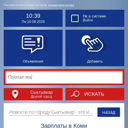
Поисковая система по городу Сыктывкар.
Администрация системы
10:39
Не в системе
Войти
Пн 10.08.2026
Объявления
Добавить
Сыктывкар
ИСКАТЬ
Другой город
Новости по городу Сыктывкар
- это информация о событиях, мероприятиях и торгово-коммерческой деятельности города. Страницу наполняют платные и бесплатные объявления, имеющие функцию "поднятия вверх списка".
назад
Зарплаты в Коми