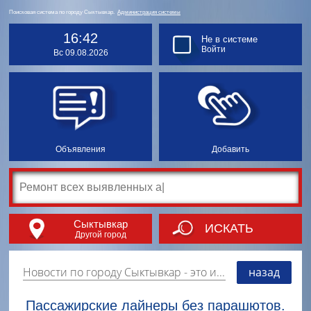
Поисковая система по городу Сыктывкар.
Администрация системы
16:42
Не в системе
Войти
Вс 09.08.2026
Объявления
Добавить
Сыктывкар
ИСКАТЬ
Другой город
Новости по городу Сыктывкар
- это информация о событиях, мероприятиях и торгово-коммерческой деятельности города. Страницу наполняют платные и бесплатные объявления, имеющие функцию "поднятия вверх списка".
назад
Пассажирские лайнеры без парашютов.