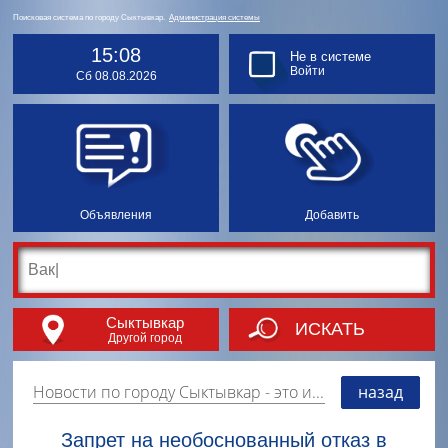
Поисковая система по городу Сыктывкар.
Администрация системы
15:08
Не в системе
Войти
Сб 08.08.2026
Объявления
Добавить
Сыктывкар
ИСКАТЬ
Другой город
Новости по городу Сыктывкар
- это информация о событиях, мероприятиях и торгово-коммерческой деятельности города. Страницу наполняют платные и бесплатные объявления, имеющие функцию "поднятия вверх списка".
назад
Запрет на необоснованный отказ в