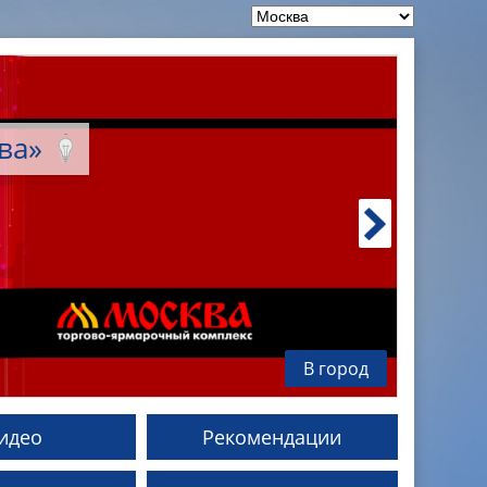
ква»
В город
идео
Рекомендации