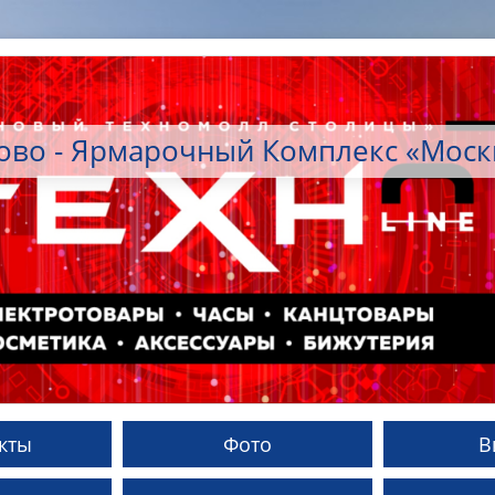
ово - Ярмарочный Комплекс «Мос
кты
Фото
В