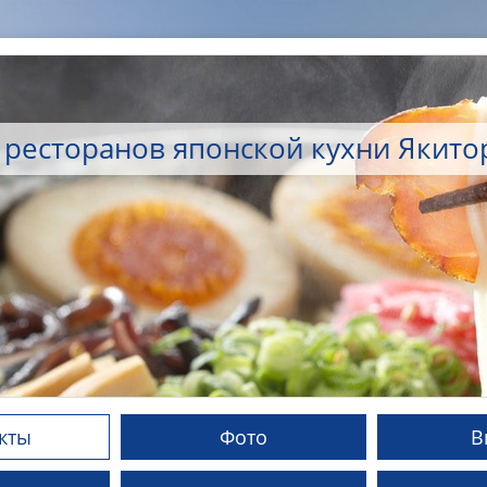
 ресторанов японской кухни Якит
кты
Фото
В