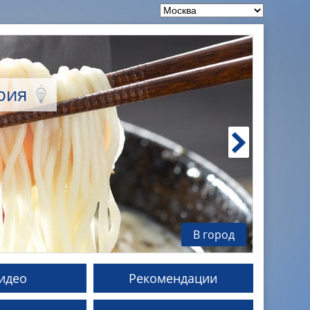
ория
В город
идео
Рекомендации