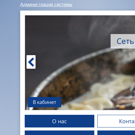
Администрация системы
Cеть
В кабинет
О нас
Конта