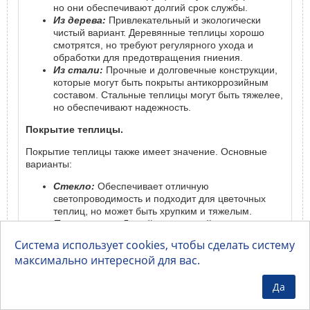
но они обеспечивают долгий срок службы.
Из дерева:
Привлекательный и экологически
чистый вариант. Деревянные теплицы хорошо
смотрятся, но требуют регулярного ухода и
обработки для предотвращения гниения.
Из стали:
Прочные и долговечные конструкции,
которые могут быть покрыты антикоррозийным
составом. Стальные теплицы могут быть тяжелее,
но обеспечивают надежность.
Покрытие теплицы.
Покрытие теплицы также имеет значение. Основные
варианты:
Стекло:
Обеспечивает отличную
светопроводимость и подходит для цветочных
теплиц, но может быть хрупким и тяжелым.
Полиэтилен:
Легкий и недорогой материал,
который подходит для временных теплиц. Однако
Система использует cookies, чтобы сделать систему
он не так долговечен и требует замены через
максимально интересной для вас.
несколько сезонов.
Поликарбонат:
Современный и популярный
выбор, который сочетает в себе прочность,
Да
легкость и хорошую теплоизоляцию.