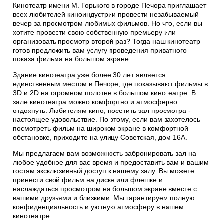
Кинотеатр имени М. Горького в городе Печора приглашает
всех любителей киноиндустрии провести незабываемый
вечер за просмотром любимых фильмов. Но что, если вы
хотите провести свою собственную премьеру или
организовать просмотр второй раз? Тогда наш кинотеатр
готов предложить вам услугу проведения приватного
показа фильма на большом экране.
Здание кинотеатра уже более 30 лет является
единственным местом в Печоре, где показывают фильмы в
3D и 2D на огромном полотне в большом кинотеатре. В
зале кинотеатра можно комфортно и атмосферно
отдохнуть. Любителям кино, посетить зал просмотра -
настоящее удовольствие. По этому, если вам захотелось
посмотреть фильм на широком экране в комфортной
обстановке, приходите на улицу Советская, дом 16А.
Мы предлагаем вам возможность забронировать зал на
любое удобное для вас время и предоставить вам и вашим
гостям эксклюзивный доступ к нашему залу. Вы можете
принести свой фильм на диске или флешке и
наслаждаться просмотром на большом экране вместе с
вашими друзьями и близкими. Мы гарантируем полную
конфиденциальность и уютную атмосферу в нашем
кинотеатре.