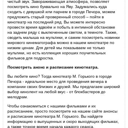
чистый звук. Завораживающая атмосфера, позволяет
посмотреть кино буквально на Яву. Задумались куда
сходить с девушкой или парнем в городе Печора, можем
предложить старый проверенный способ – пойти в
кинотеатр на последний ряд. Вы можете интересно
провести время вдвоём и побыть в интимной обстановке
на заднем ряду с выключенным светом, в темноте. Также,
сводить малыша на мультики, и самим посмотреть новинки
мирового кинематографа можно в нашем кинотеатре по
низким ценам. Для детей мы показываем не только
мультики, но есть коллекция хороших поучительных
фильмов для подростка.
Посмотреть анонс и расписание кинотеатра.
Вы любите кино? Тогда кинотеатр М. Горького в городе
Печора - идеальное место для проведения вечера в
компании своих близких и друзей. Мы предлагаем широкий
выбор кинолент на любой вкус - от блокбастеров до
мелодрам.
Чтобы ознакомиться с нашими фильмами и их
расписанием, просто посмотрите на нашем сайте анонсы
и расписание кинотеатра М. Горького. Вы найдете
информацию о выпущенных и скоро выходящих фильмах,
а также точное время начала каждого сеанса.