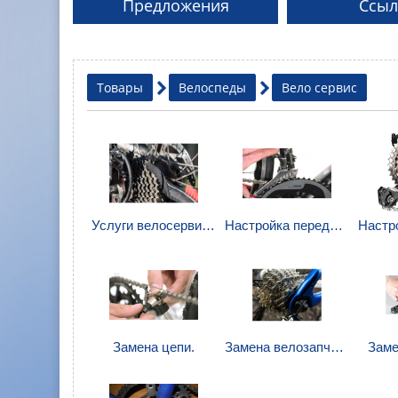
Предложения
Ссыл
Товары
Велоспеды
Вело сервис
Услуги велосервиса.
Настройка переднего переключателя.
Замена цепи.
Замена велозапчасти.
Заме