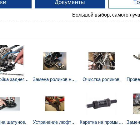
ки
Документы
Т
Большой выбор, самого лучшего! Сп
Настройка заднего переключателя.
Замена роликов на велосипеде.
Очистка роликов.
на шатунов.
Устранение люфтов.
Каретка на промышленных подшипниках.