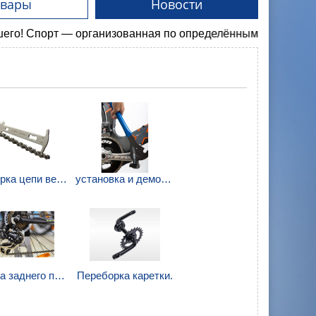
овары
Новости
орт — организованная по определённым правилам деятельно
Проверка цепи велосипеда.
установка и демонтаж педалей велосипеда.
Замена заднего переключателя.
Переборка каретки.