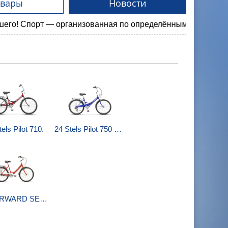
овары
Новости
орт — организованная по определённым правилам деятельн
els Pilot 710.
24 Stels Pilot 750 V Z010.
26 FORWARD SEVILLA 3.0.