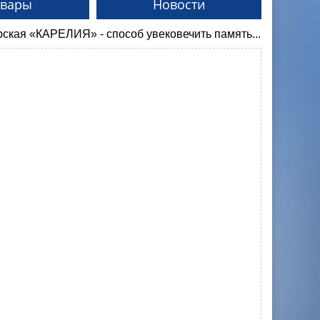
овары
Новости
особ увековечить память...