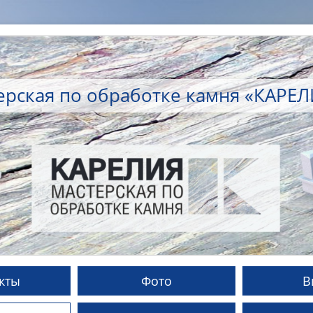
ерская по обработке камня «КАРЕ
кты
Фото
В