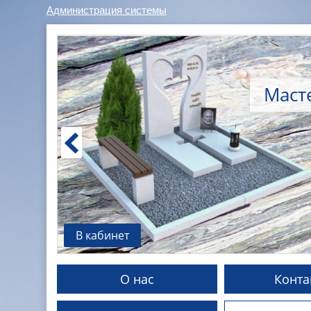
Администрация системы
Маст
В кабинет
О нас
Конта