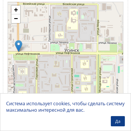
+
−
Система использует cookies, чтобы сделать систему
максимально интересной для вас.
300 m
1000 ft
Leaflet
OpenStreetMap
| Map data ©
Да