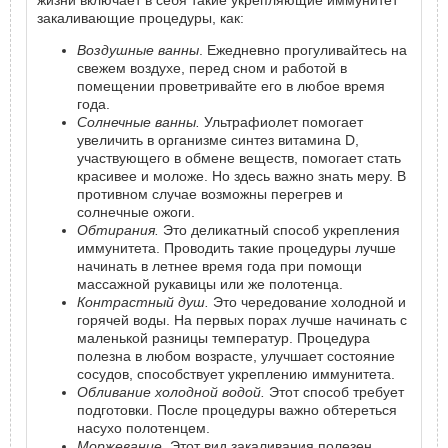
закаливающие процедуры, как:
Воздушные ванны
. Ежедневно прогуливайтесь на
свежем воздухе, перед сном и работой в
помещении проветривайте его в любое время
года.
Солнечные ванны.
Ультрафиолет помогает
увеличить в организме синтез витамина D,
участвующего в обмене веществ, помогает стать
красивее и моложе. Но здесь важно знать меру. В
противном случае возможны перегрев и
солнечные ожоги.
Обтирания.
Это деликатный способ укрепления
иммунитета. Проводить такие процедуры лучше
начинать в летнее время года при помощи
массажной рукавицы или же полотенца.
Контрастный душ.
Это чередование холодной и
горячей воды. На первых порах лучше начинать с
маленькой разницы температур. Процедура
полезна в любом возрасте, улучшает состояние
сосудов, способствует укреплению иммунитета.
Обливание холодной водой.
Этот способ требует
подготовки. После процедуры важно обтереться
насухо полотенцем.
Моржевание.
Этот вид закаливания полезен