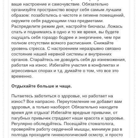
ваше настроение и самочувствие. Обязательно
организуйте пространство вокруг себя самым лучшим
образом: позаботьтесь о чистоте и гигиене помещений,
окружите себя радующими глаз предметами.
Распределите режим дня, настройте биочасы. Ложась
спать и поднимаясь в одно и то же время, вы будете
ощущать себя гораздо бодрее и энергичнее, чем при
полном отсутствии всякого расписания. Снижайте
уровень стресса. С настроением неразрывно связано
состояние нашей нервной системы и внутренних
органов. Старайтесь не доводить себя до изнеможения,
работая на износ. Избегайте участия в конфликтах и
агрессивных спорах и т.д. думайте о том, что все это
временно.
Отдыхайте больше и чаще.
Пытаетесь заботиться о здоровье, но работает на
износ? Все напрасно. Переутомление не добавит вам
здоровья, а только наоборот. Обязательно находите
время для отдыха! Избегайте вредные привычки, от
пагубных привычек страдают наши красота и здоровье.
Регулярно обследуйтесь. Посещайте стоматолога,
проверяйте работу сердечной мышцы, минимум раз в
полгода проходите гинекологический осмотр, и просто