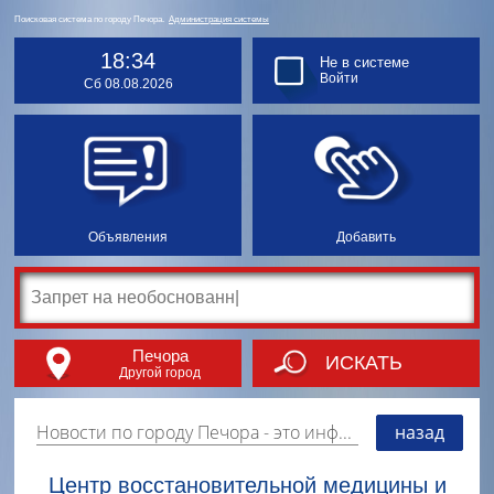
Поисковая система по городу Печора.
Администрация системы
18:34
Не в системе
Войти
Сб 08.08.2026
Объявления
Добавить
Печора
ИСКАТЬ
Другой город
Новости по городу Печора
- это информация о событиях, мероприятиях и торгово-коммерческой деятельности города. Страницу наполняют платные и бесплатные объявления, имеющие функцию "поднятия вверх списка".
назад
Центр восстановительной медицины и