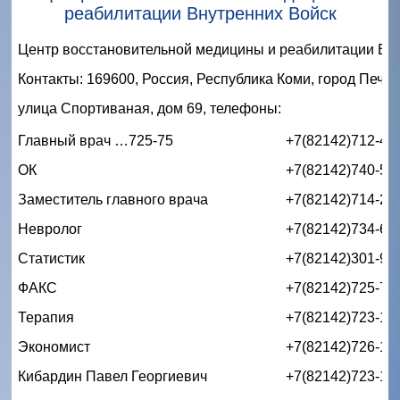
реабилитации Внутренних Войск
Центр восстановительной медицины и реабилитации Вн
Контакты: 169600, Россия, Республика Коми, город 
Печор
улица Спортиваная, дом 69, телефоны:
Главный врач …725-75
+7(82142)712-46
ОК
+7(82142)740-57
Заместитель главного врача
+7(82142)714-21
Невролог
+7(82142)734-62
Статистик
+7(82142)301-90
ФАКС
+7(82142)725-75
Терапия
+7(82142)723-19
Экономист
+7(82142)726-15
Кибардин Павел Георгиевич
+7(82142)723-19