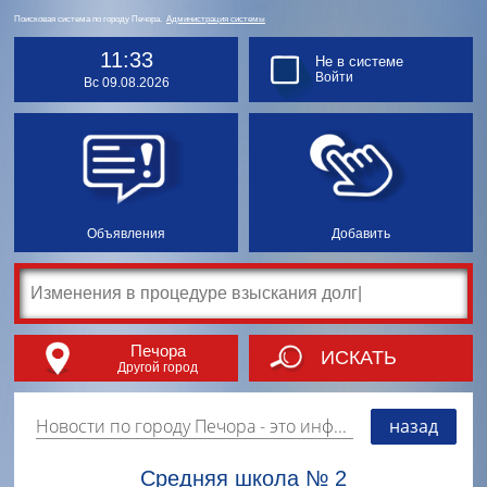
Поисковая система по городу Печора.
Администрация системы
11:33
Не в системе
Войти
Вс 09.08.2026
Объявления
Добавить
Печора
ИСКАТЬ
Другой город
Новости по городу Печора
- это информация о событиях, мероприятиях и торгово-коммерческой деятельности города. Страницу наполняют платные и бесплатные объявления, имеющие функцию "поднятия вверх списка".
назад
Средняя школа № 2