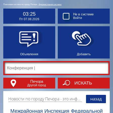
Поисковая система по городу Печора.
Администрация системы
03:25
Не в системе
Войти
Пт 07.08.2026
Объявления
Добавить
Печора
ИСКАТЬ
Другой город
Новости по городу Печора
- это информация о событиях, мероприятиях и торгово-коммерческой деятельности города. Страницу наполняют платные и бесплатные объявления, имеющие функцию "поднятия вверх списка".
назад
Межрайонная Инспекция Федеральной