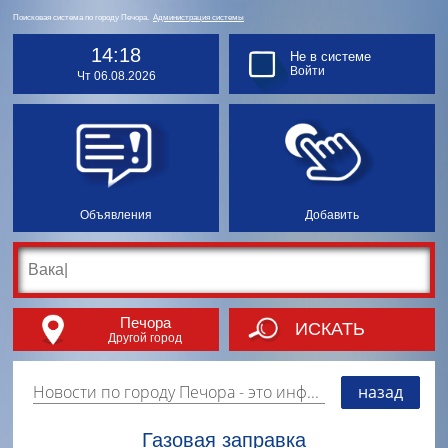
Поисковая система по городу Печора.
Администрация системы
14:18
Не в системе
Войти
Чт 06.08.2026
Объявления
Добавить
Печора
ИСКАТЬ
Другой город
Новости по городу Печора
- это информация о событиях, мероприятиях и торгово-коммерческой деятельности города. Страницу наполняют платные и бесплатные объявления, имеющие функцию "поднятия вверх списка".
назад
Газовая заправка