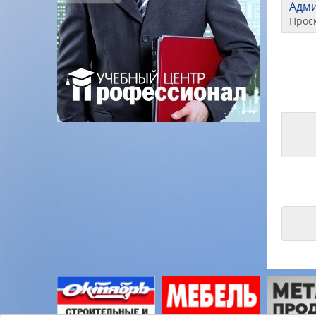
Адм
Прос