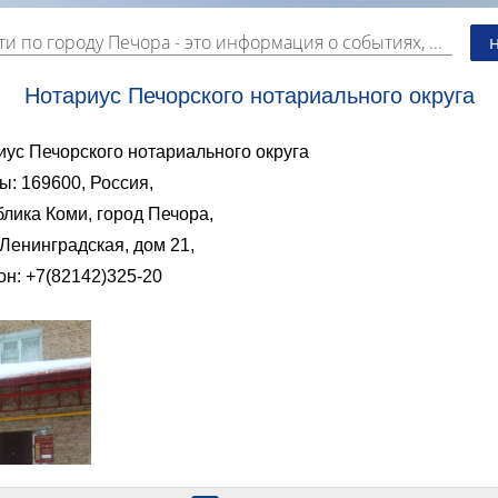
ти по городу Печора
- это информация о событиях, мероприятиях и торгово-коммерческой деятельности города. Страницу наполняют платные и бесплатные объявления, имеющие функцию "поднятия вверх списка".
Нотариус Печорского нотариального округа
иус Печорского нотариального округа
ы: 169600, Россия,
лика Коми, город Печора,
Ленинградская, дом 21,
он: +7
(82142)325-20