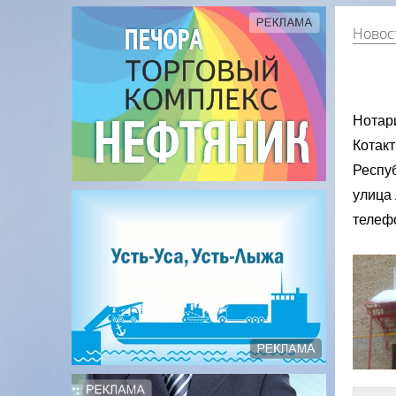
Новос
Нотар
Котакт
Респуб
улица 
телеф