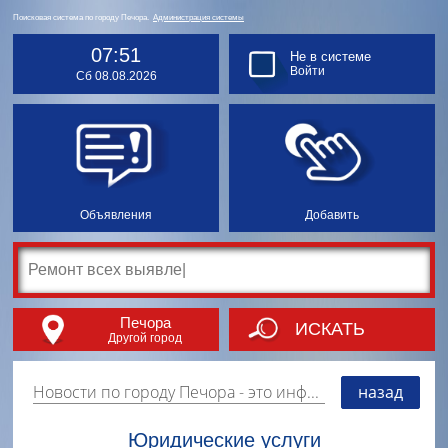
Поисковая система по городу Печора.
Администрация системы
07:51
Не в системе
Войти
Сб 08.08.2026
Объявления
Добавить
Печора
ИСКАТЬ
Другой город
Новости по городу Печора
- это информация о событиях, мероприятиях и торгово-коммерческой деятельности города. Страницу наполняют платные и бесплатные объявления, имеющие функцию "поднятия вверх списка".
назад
Юридические услуги