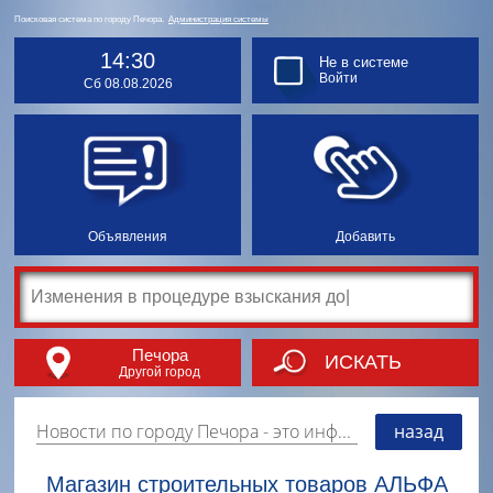
Поисковая система по городу Печора.
Администрация системы
14:30
Не в системе
Войти
Сб 08.08.2026
Объявления
Добавить
Печора
ИСКАТЬ
Другой город
Новости по городу Печора
- это информация о событиях, мероприятиях и торгово-коммерческой деятельности города. Страницу наполняют платные и бесплатные объявления, имеющие функцию "поднятия вверх списка".
назад
Магазин строительных товаров АЛЬФА