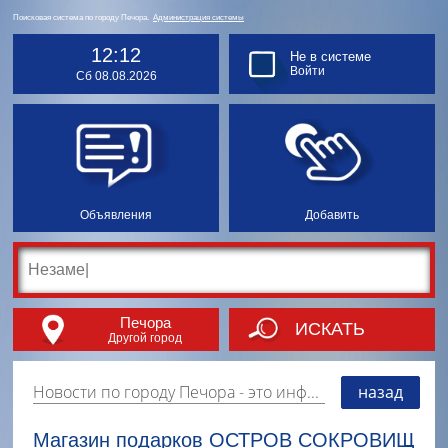
Поисковая система по городу Печора.
Администрация системы
12:12
Не в системе
Войти
Сб 08.08.2026
Объявления
Добавить
Печора
ИСКАТЬ
Другой город
Новости по городу Печора
- это информация о событиях, мероприятиях и торгово-коммерческой деятельности города. Страницу наполняют платные и бесплатные объявления, имеющие функцию "поднятия вверх списка".
назад
Магазин подарков ОСТРОВ СОКРОВИЩ