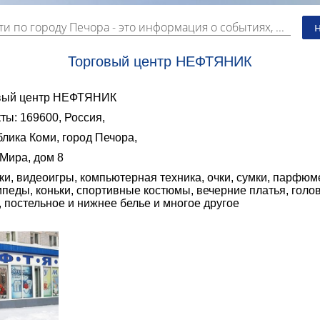
ти по городу Печора
- это информация о событиях, мероприятиях и торгово-коммерческой деятельности города. Страницу наполняют платные и бесплатные объявления, имеющие функцию "поднятия вверх списка".
Торговый центр НЕФТЯНИК
вый центр НЕФТЯНИК
ты: 169600, Россия,
лика Коми, город Печора,
Мира, дом 8
и, видеоигры, компьютерная техника, очки, сумки, парфюм
педы, коньки, спортивные костюмы, вечерние платья, голо
 постельное и нижнее белье и многое другое