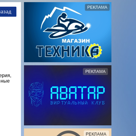
назад
ерия,
вные