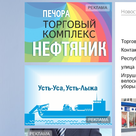
Новос
Торго
Контак
Респуб
улица 
Игрушк
велоси
уборы,