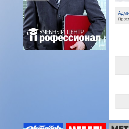
Адм
Прос