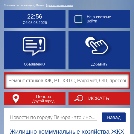
Поисковая система по городу Печора.
Администрация системы
22:56
Не в системе
Войти
Сб 08.08.2026
Объявления
Добавить
Печора
ИСКАТЬ
Другой город
Новости по городу Печора
- это информация о событиях, мероприятиях и торгово-коммерческой деятельности города. Страницу наполняют платные и бесплатные объявления, имеющие функцию "поднятия вверх списка".
назад
Жилищно коммунальные хозяйства ЖКХ