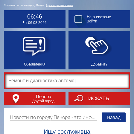
Поисковая система по городу Печора.
Администрация системы
06:46
Не в системе
Войти
Чт 06.08.2026
Объявления
Добавить
Печора
ИСКАТЬ
Другой город
Новости по городу Печора
- это информация о событиях, мероприятиях и торгово-коммерческой деятельности города. Страницу наполняют платные и бесплатные объявления, имеющие функцию "поднятия вверх списка".
назад
Ищу сослуживца