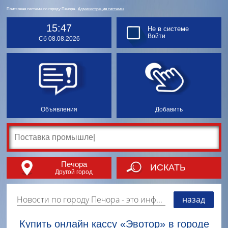
Поисковая система по городу Печора.
Администрация системы
15:47
Не в системе
Войти
Сб 08.08.2026
Объявления
Добавить
Печора
ИСКАТЬ
Другой город
Новости по городу Печора
- это информация о событиях, мероприятиях и торгово-коммерческой деятельности города. Страницу наполняют платные и бесплатные объявления, имеющие функцию "поднятия вверх списка".
назад
Купить онлайн кассу «Эвотор» в городе