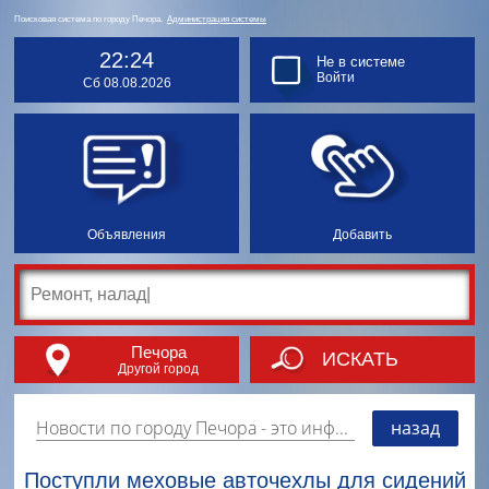
Поисковая система по городу Печора.
Администрация системы
22:24
Не в системе
Войти
Сб 08.08.2026
Объявления
Добавить
Печора
ИСКАТЬ
Другой город
Новости по городу Печора
- это информация о событиях, мероприятиях и торгово-коммерческой деятельности города. Страницу наполняют платные и бесплатные объявления, имеющие функцию "поднятия вверх списка".
назад
Поступли меховые авточехлы для сидений