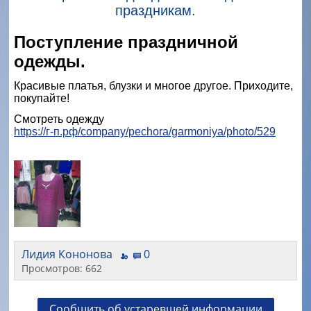
праздникам.
Поступление праздничной
одежды.
Красивые платья, блузки и многое другое. Приходите,
покупайте!
Смотреть одежду
https://г-п.рф/company/pechora/garmoniya/photo/529
Лидия Кононова
0
Просмотров: 662
Сообщить об устаревшей информации