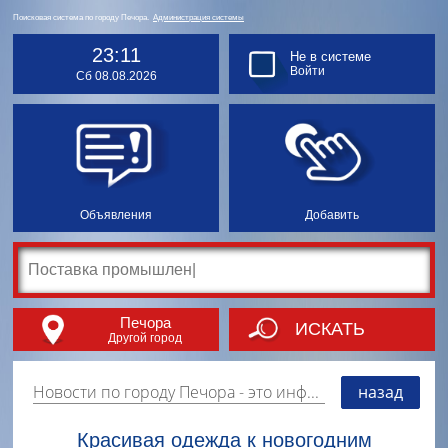
Поисковая система по городу Печора.
Администрация системы
23:11
Не в системе
Войти
Сб 08.08.2026
Объявления
Добавить
Печора
ИСКАТЬ
Другой город
Новости по городу Печора
- это информация о событиях, мероприятиях и торгово-коммерческой деятельности города. Страницу наполняют платные и бесплатные объявления, имеющие функцию "поднятия вверх списка".
назад
Красивая одежда к новогодним