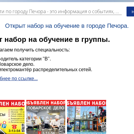
ти по городу Печора
- это информация о событиях, мероприятиях и торгово-коммерческой деятельности города. Страницу наполняют платные и бесплатные объявления, имеющие функцию "поднятия вверх списка".
Открыт набор на обучение в городе Печора.
т набор на обучение в группы.
агаем получить специальность:
одитель категории "В".
оварское дело.
лектромантёр распределительных сетей.
нее по ссылке...