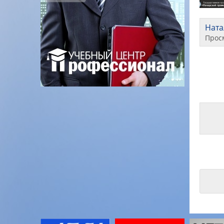
Нат
Прос