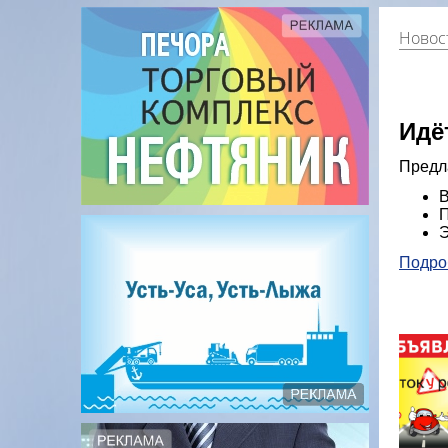
Новос
Идё
Предл
В
П
Э
Подроб