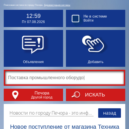
Поисковая система по городу Печора.
Администрация системы
12:59
Не в системе
Войти
Пт 07.08.2026
Объявления
Добавить
Печора
ИСКАТЬ
Другой город
Новости по городу Печора
- это информация о событиях, мероприятиях и торгово-коммерческой деятельности города. Страницу наполняют платные и бесплатные объявления, имеющие функцию "поднятия вверх списка".
назад
Новое поступление от магазина Техника