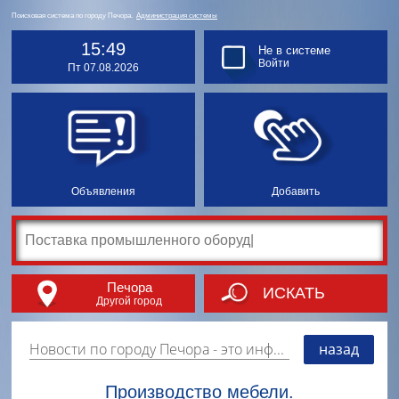
Поисковая система по городу Печора.
Администрация системы
15:49
Не в системе
Войти
Пт 07.08.2026
Объявления
Добавить
Печора
ИСКАТЬ
Другой город
Новости по городу Печора
- это информация о событиях, мероприятиях и торгово-коммерческой деятельности города. Страницу наполняют платные и бесплатные объявления, имеющие функцию "поднятия вверх списка".
назад
Производство мебели.