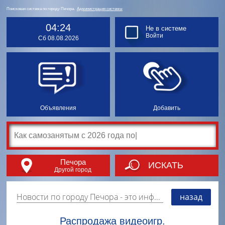
Поисковая система по городу Печора.
Администрация системы
04:24
Не в системе
Войти
Сб 08.08.2026
Объявления
Добавить
Печора
ИСКАТЬ
Другой город
Новости по городу Печора
- это информация о событиях, мероприятиях и торгово-коммерческой деятельности города. Страницу наполняют платные и бесплатные объявления, имеющие функцию "поднятия вверх списка".
назад
Распродажа видеоигр.