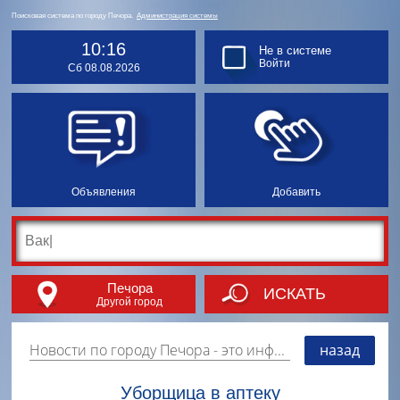
Поисковая система по городу Печора.
Администрация системы
10:16
Не в системе
Войти
Сб 08.08.2026
Объявления
Добавить
Печора
ИСКАТЬ
Другой город
Новости по городу Печора
- это информация о событиях, мероприятиях и торгово-коммерческой деятельности города. Страницу наполняют платные и бесплатные объявления, имеющие функцию "поднятия вверх списка".
назад
Уборщица в аптеку