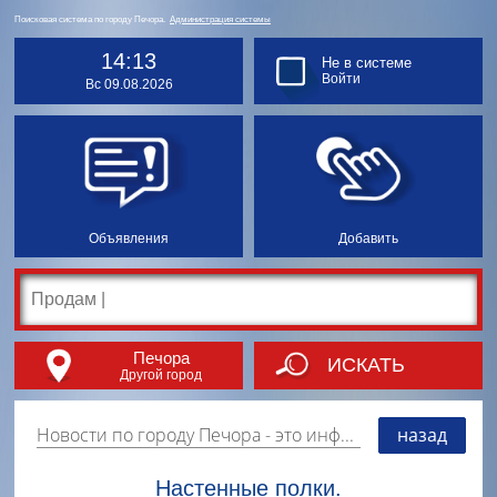
Поисковая система по городу Печора.
Администрация системы
14:13
Не в системе
Войти
Вс 09.08.2026
Объявления
Добавить
Печора
ИСКАТЬ
Другой город
Новости по городу Печора
- это информация о событиях, мероприятиях и торгово-коммерческой деятельности города. Страницу наполняют платные и бесплатные объявления, имеющие функцию "поднятия вверх списка".
назад
Настенные полки.