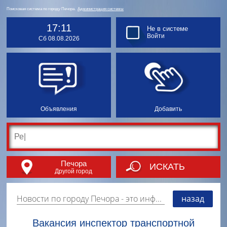
Поисковая система по городу Печора.
Администрация системы
17:11
Не в системе
Войти
Сб 08.08.2026
Объявления
Добавить
Печора
ИСКАТЬ
Другой город
Новости по городу Печора
- это информация о событиях, мероприятиях и торгово-коммерческой деятельности города. Страницу наполняют платные и бесплатные объявления, имеющие функцию "поднятия вверх списка".
назад
Вакансия инспектор транспортной