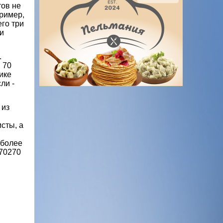
тов не
пример,
го три
и
.
 70
тике
ли -
 из
сты, а
 более
270270