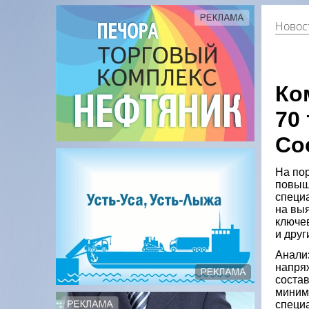
Новос
Ко
70
Со
На пор
повыш
специ
на выя
ключев
и друг
Анали
напря
состав
миним
специ