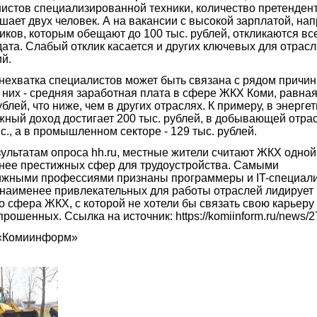
истов специализированной техники, количество претенден
ает двух человек. А на вакансии с высокой зарплатой, на
ков, которым обещают до 100 тыс. рублей, откликаются все
ата. Слабый отклик касается и других ключевых для отрасл
й.
нехватка специалистов может быть связана с рядом причин
них - средняя заработная плата в сфере ЖКХ Коми, равная
ублей, что ниже, чем в других отраслях. К примеру, в энерге
ный доход достигает 200 тыс. рублей, в добывающей отрас
с., а в промышленном секторе - 129 тыс. рублей.
ультатам опроса hh.ru, местные жители считают ЖКХ одной
нее престижных сфер для трудоустройства. Самыми
ижными профессиями признаны программеры и IT-специали
 наименее привлекательных для работы отраслей лидирует
 сфера ЖКХ, с которой не хотели бы связать свою карьеру
рошенных. Ссылка на источник: https://komiinform.ru/news/
«Комиинформ»