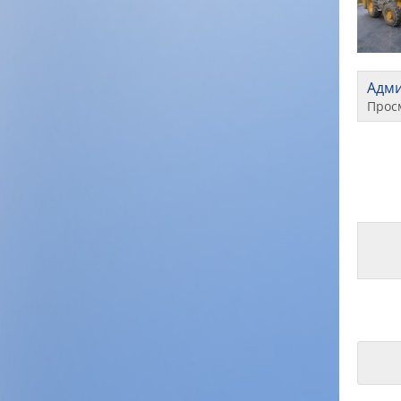
Адм
Прос