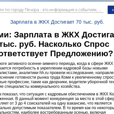
ти по городу Печора
- это информация о событиях, мероприятиях и торгово-коммерческой деятельности города. Страницу наполняют платные и бесплатные объявления, имеющие функцию "поднятия вверх списка".
Зарплата в ЖКХ Достигает 70 тыс. руб.
ми: Зарплата в ЖКХ Достига
 тыс. руб. Насколько Спрос
ответствует Предложению?
оге активного осенне-зимнего периода, когда в сфере ЖКХ
ается потребность в укреплении кадровой базы новыми
алистами, аналитики hh.ru провели исследование, направл
снение готовности рынка труда Коми к увеличенному спрос
ые профессии, такие как дворники, водители уборочной те
ие специалисты коммунального хозяйства.
з показал, что ситуация с кадровым обеспечением в ЖКХ К
женная. В данный момент конкуренция за место в этой сфе
ляет от 3 до 4 соискателей на одну вакансию, что является
ально допустимым показателем. В то время как по некотор
альностям, наиболее востребованным осенью, включая