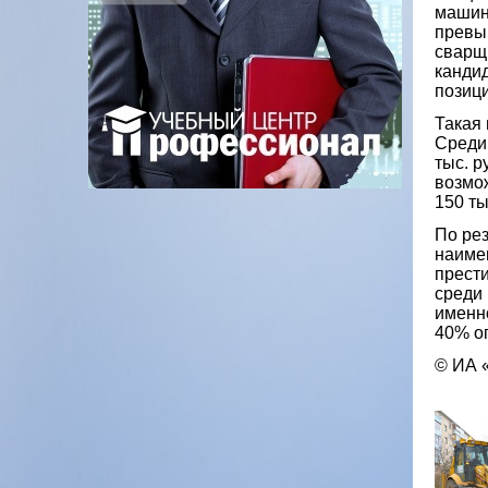
машин
превыш
сварщи
кандид
позици
Такая 
Среди 
тыс. р
возмож
150 ты
По рез
наиме
прест
среди
именно
40% оп
© ИА 