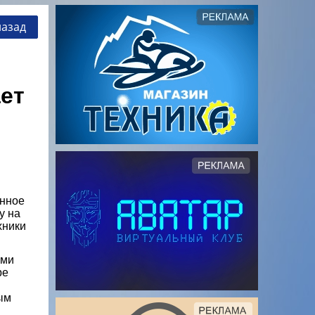
назад
ет
енное
у на
хники
оми
ре
ым