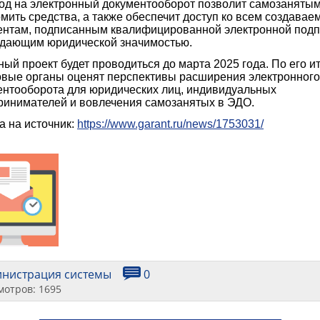
од на электронный документооборот позволит самозаняты
мить средства, а также обеспечит доступ ко всем создава
ентам, подписанным квалифицированной электронной под
адающим юридической значимостью.
ый проект будет проводиться до марта 2025 года. По его и
овые органы оценят перспективы расширения электронного
ентооборота для юридических лиц, индивидуальных
ринимателей и вовлечения самозанятых в ЭДО.
а на источник:
https://www.garant.ru/news/1753031/
инистрация системы
0
мотров: 1695