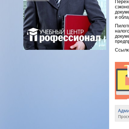
Перех
сэконо
докум
и обл
Пилотн
налог
докум
предп
Ссылк
Адм
Прос