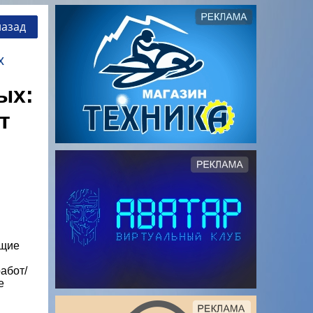
назад
х
ых:
т
ющие
абот/
е