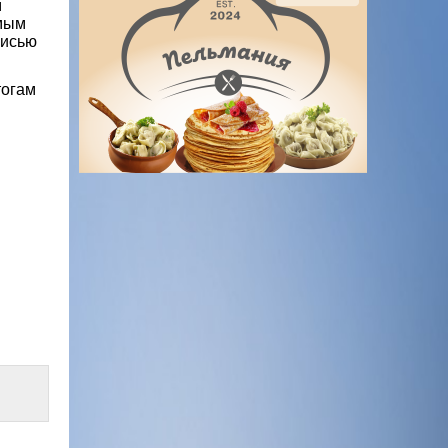
м
емым
писью
тогам