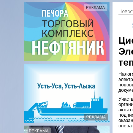
Новос
Ци
Эл
те
Налог
элект
нововв
докум
Участв
орган
акты н
подпи
оказа
опера