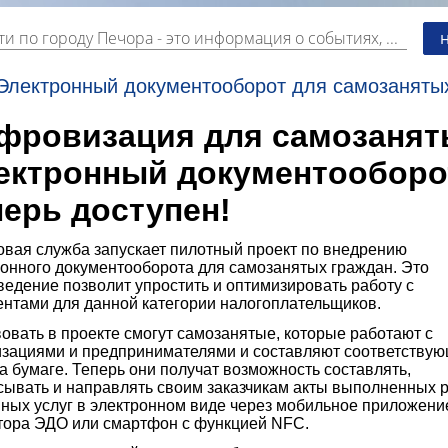
ти по городу Печора
- это информация о событиях, мероприятиях и торгово-коммерческой деятельности города. Страницу наполняют платные и бесплатные объявления, имеющие функцию "поднятия вверх списка".
Электронный документооборот для самозаняты
фровизация для самозанят
ектронный документооборо
перь доступен!
овая служба запускает пилотный проект по внедрению
ронного документооборота для самозанятых граждан. Это
едение позволит упростить и оптимизировать работу с
ентами для данной категории налогоплательщиков.
овать в проекте смогут самозанятые, которые работают с
изациями и предпринимателями и составляют соответству
а бумаге. Теперь они получат возможность составлять,
сывать и направлять своим заказчикам акты выполненных р
нных услуг в электронном виде через мобильное приложени
тора ЭДО или смартфон с функцией NFC.