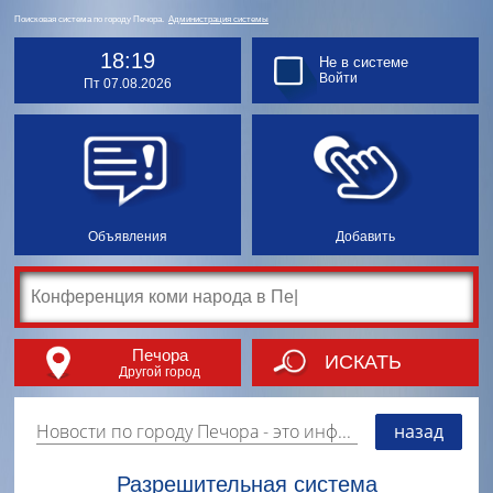
Поисковая система по городу Печора.
Администрация системы
18:19
Не в системе
Войти
Пт 07.08.2026
Объявления
Добавить
Печора
ИСКАТЬ
Другой город
Новости по городу Печора
- это информация о событиях, мероприятиях и торгово-коммерческой деятельности города. Страницу наполняют платные и бесплатные объявления, имеющие функцию "поднятия вверх списка".
назад
Разрешительная система