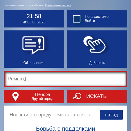
Поисковая система по городу Печора.
Администрация системы
21:58
Не в системе
Войти
Чт 06.08.2026
Объявления
Добавить
Печора
ИСКАТЬ
Другой город
Новости по городу Печора
- это информация о событиях, мероприятиях и торгово-коммерческой деятельности города. Страницу наполняют платные и бесплатные объявления, имеющие функцию "поднятия вверх списка".
назад
Борьба с подделками