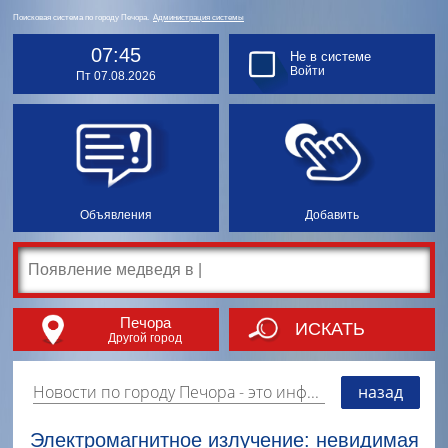
Поисковая система по городу Печора.
Администрация системы
07:45
Не в системе
Войти
Пт 07.08.2026
Объявления
Добавить
Печора
ИСКАТЬ
Другой город
Новости по городу Печора
- это информация о событиях, мероприятиях и торгово-коммерческой деятельности города. Страницу наполняют платные и бесплатные объявления, имеющие функцию "поднятия вверх списка".
назад
Электромагнитное излучение: невидимая