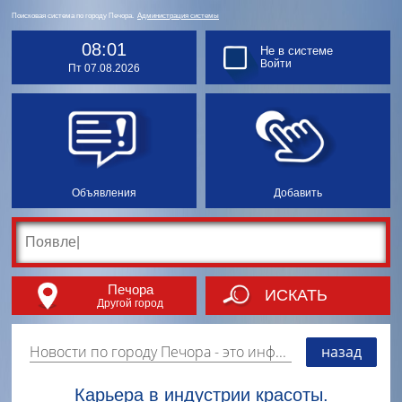
Поисковая система по городу Печора.
Администрация системы
08:01
Не в системе
Войти
Пт 07.08.2026
Объявления
Добавить
Печора
ИСКАТЬ
Другой город
Новости по городу Печора
- это информация о событиях, мероприятиях и торгово-коммерческой деятельности города. Страницу наполняют платные и бесплатные объявления, имеющие функцию "поднятия вверх списка".
назад
Карьера в индустрии красоты.