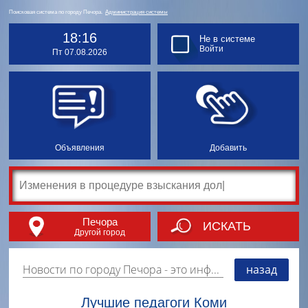
Поисковая система по городу Печора.
Администрация системы
18:16
Не в системе
Войти
Пт 07.08.2026
Объявления
Добавить
Печора
ИСКАТЬ
Другой город
Новости по городу Печора
- это информация о событиях, мероприятиях и торгово-коммерческой деятельности города. Страницу наполняют платные и бесплатные объявления, имеющие функцию "поднятия вверх списка".
назад
Лучшие педагоги Коми