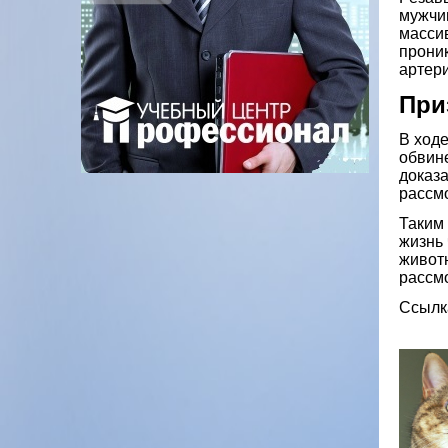
мужчи
масси
прони
артер
При
В ход
обвин
доказа
рассмо
Таким 
жизнь 
животн
рассм
Ссылк