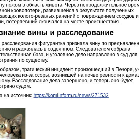
ну ножом в область живота. Через непродолжительное врем
вной кровопотери, развившейся в результате полученных
кающих колото-резаных ранений с повреждением сосудов и
ии, потерпевший скончался на месте происшествия.
знание вины и расследование
е расследования фигурантка признала вину по предъявлен
ению и раскаялась в содеянном. Следователем собрана
тельственная база, и уголовное дело направлено в суд для
трения по существу.
образом, трагический инцидент, произошедший в Печоре, у
человека из-за ссоры, возникшей на почве ревности к дом
ому. Расследование дела завершено, и теперь оно будет
отрено судом.
а на источник:
https://komiinform.ru/news/271532