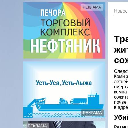
Новос
Тр
жи
со
Следс
Коми 
летне
смерти
комна
сожит
почве
в адре
Уби
Резав