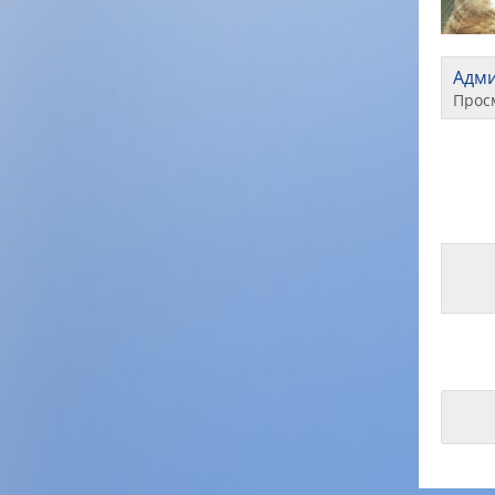
Адм
Прос