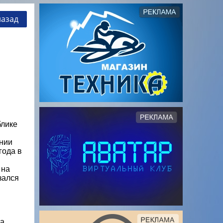
назад
блике
нии
года в
 на
зался
ла