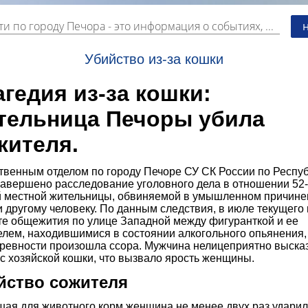
ти по городу Печора
- это информация о событиях, мероприятиях и торгово-коммерческой деятельности города. Страницу наполняют платные и бесплатные объявления, имеющие функцию "поднятия вверх списка".
Убийство из-за кошки
агедия из-за кошки:
тельница Печоры убила
жителя.
твенным отделом по городу Печоре СУ СК России по Респу
завершено расследование уголовного дела в отношении 52-
й местной жительницы, обвиняемой в умышленном причине
 другому человеку. По данным следствия, в июле текущего 
те общежития по улице Западной между фигуранткой и ее
елем, находившимися в состоянии алкогольного опьянения,
 ревности произошла ссора. Мужчина нелицеприятно выска
с хозяйской кошки, что вызвало ярость женщины.
йство сожителя
шая для животного корм женщина не менее двух раз удари