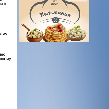
я от
ному
нес
ашнему