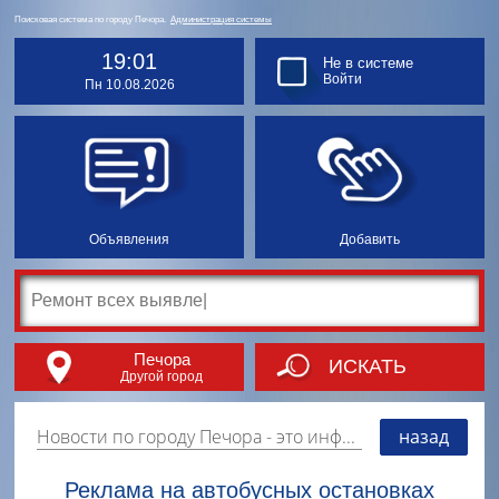
Поисковая система по городу Печора.
Администрация системы
19:01
Не в системе
Войти
Пн 10.08.2026
Объявления
Добавить
Печора
ИСКАТЬ
Другой город
Новости по городу Печора
- это информация о событиях, мероприятиях и торгово-коммерческой деятельности города. Страницу наполняют платные и бесплатные объявления, имеющие функцию "поднятия вверх списка".
назад
Реклама на автобусных остановках