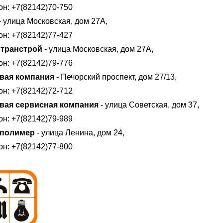
н: +7(82142)70-750
- улица Московская, дом 27А,
н: +7(82142)77-427
транстрой
- улица Московская, дом 27А,
н: +7(82142)79-776
вая компания
- Печорский проспект, дом 27/13,
н: +7(82142)72-712
вая сервисная компания
- улица Советская, дом 37,
н: +7(82142)79-989
ополимер
- улица Ленина, дом 24,
н: +7(82142)77-800