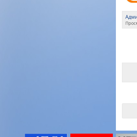
Адм
Прос