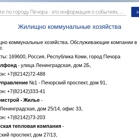
ти по городу Печора
- это информация о событиях, мероприятиях и торгово-коммерческой деятельности города. Страницу наполняют платные и бесплатные объявления, имеющие функцию "поднятия вверх списка".
Жилищно коммунальные хозяйства
но коммунальные хозяйства. Обслуживающие компании в
е.
ты: 169600, Россия, Республика Коми, город Печора
илфонд
- улица Ленинградская, дом 2Б,
н: +7(82142)72-488
управление
№1 - Печорский проспект, дом 91,
н: +7(82142)333-41
мстрой - Жилье
-
Ленинградская, дом 25/14, офис 33,
н: +7(82142)73-203
ская тепловая компания
-
кий проспект, дом 27/13,