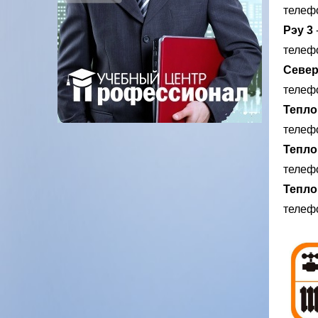
телефо
Рэу 3
телефо
Север
телефо
Тепло
телефо
Тепло
телефо
Тепл
телефо