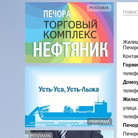
Новос
Жилищ
Печор
Контак
Горж
телефо
Домо
телефо
Жилко
улица 
телефо
Печор
Печорс