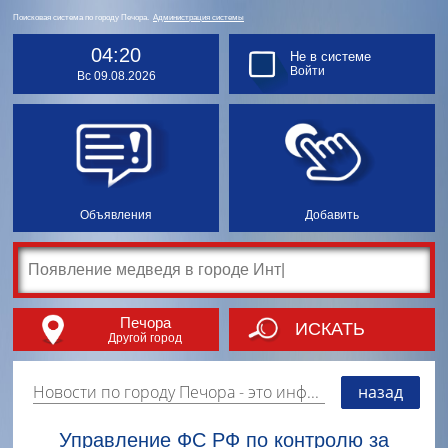
Поисковая система по городу Печора.
Администрация системы
04:20
Не в системе
Войти
Вс 09.08.2026
Объявления
Добавить
Печора
ИСКАТЬ
Другой город
Новости по городу Печора
- это информация о событиях, мероприятиях и торгово-коммерческой деятельности города. Страницу наполняют платные и бесплатные объявления, имеющие функцию "поднятия вверх списка".
назад
Управление ФС РФ по контролю за